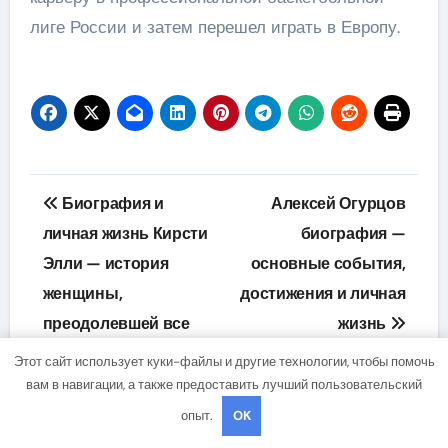
лиге России и затем перешел играть в Европу.
Навигация
Биография и
Алексей Огурцов
по
личная жизнь Кирсти
биография —
Элли — история
основные события,
записям
женщины,
достижения и личная
преодолевшей все
жизнь
трудности и стала
Этот сайт использует куки-файлы и другие технологии, чтобы помочь
воплощением успеха
вам в навигации, а также предоставить лучший пользовательский
опыт.
OK