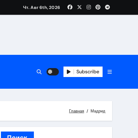
Чт. Авг 6th, 2026
вания ресниц и депиляции
тров
Subscribe
Главная
Мадрид
оприятий и обустройства мест отдыха
Поиск