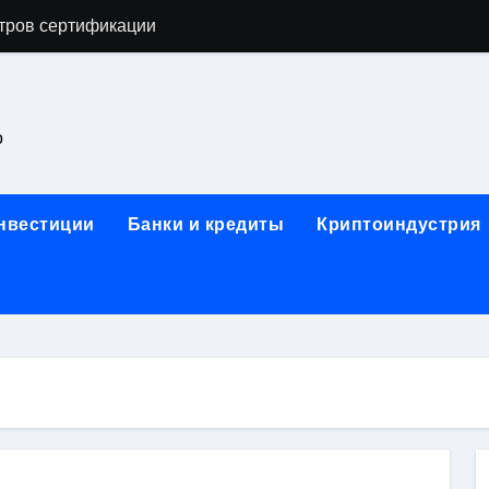
тров сертификации
астенных бра в виде факела с эффектом старины
ка и электрооборудование для ногтевого сервиса, наращи
о
для работы на объектах культурного наследия
ние базальтового теплоизоляционного шнура разных диаме
инвестиции
Банки и кредиты
Криптоиндустрия
 женской одежды: джемперы, брюки, куртки
сти для освоения актуальных профессий онлайн
арты для международных расчетов
ования данных назначение и виды
работ от проектной документации до противопожарных мер