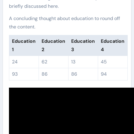
briefly discussed here.
A concluding thought about education to round off
the content.
Education
Education
Education
Education
1
2
3
4
24
62
13
45
93
86
86
94