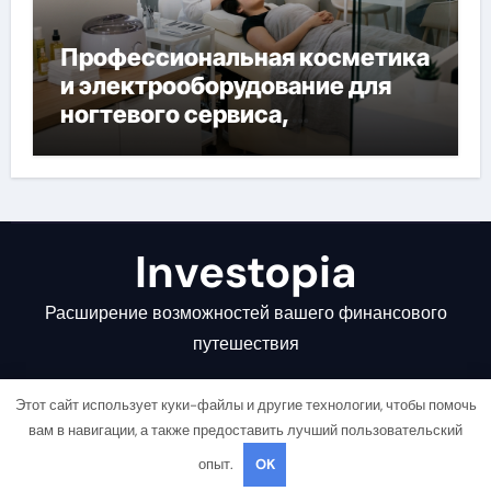
Профессиональная косметика
и электрооборудование для
ногтевого сервиса,
наращивания ресниц и
депиляции
Investopia
Расширение возможностей вашего финансового
путешествия
Этот сайт использует куки-файлы и другие технологии, чтобы помочь
вам в навигации, а также предоставить лучший пользовательский
опыт.
OK
Copyright © All rights reserved
|
Newsair
от
Themeansar
.