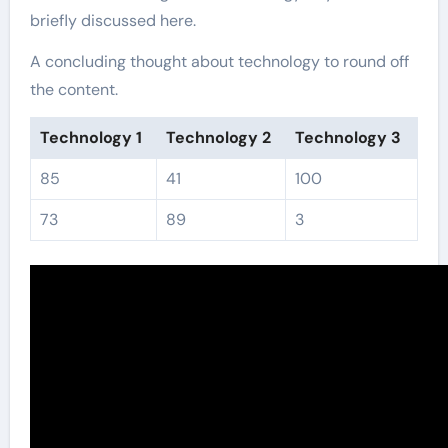
briefly discussed here.
A concluding thought about technology to round off
the content.
Technology 1
Technology 2
Technology 3
85
41
100
73
89
3