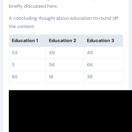
briefly discussed here.
A concluding thought about education to round off
the content.
Education 1
Education 2
Education 3
53
49
49
5
56
66
85
18
39