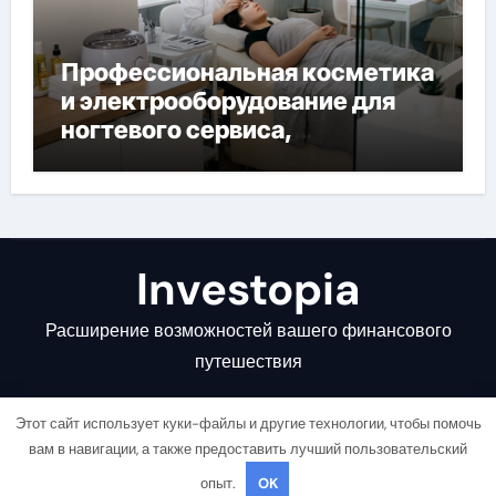
Профессиональная косметика
и электрооборудование для
ногтевого сервиса,
наращивания ресниц и
депиляции
Investopia
Расширение возможностей вашего финансового
путешествия
Этот сайт использует куки-файлы и другие технологии, чтобы помочь
вам в навигации, а также предоставить лучший пользовательский
опыт.
OK
Copyright © All rights reserved
|
Newsair
от
Themeansar
.