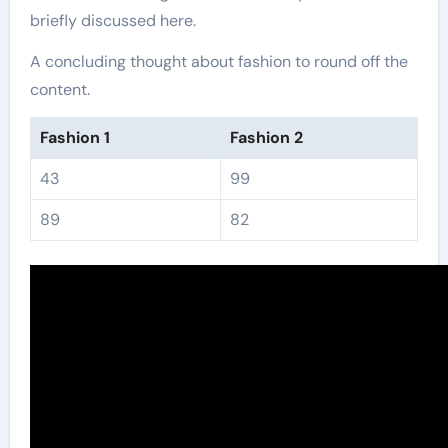
briefly discussed here.
A concluding thought about fashion to round off the
content.
Fashion 1
Fashion 2
43
99
89
82