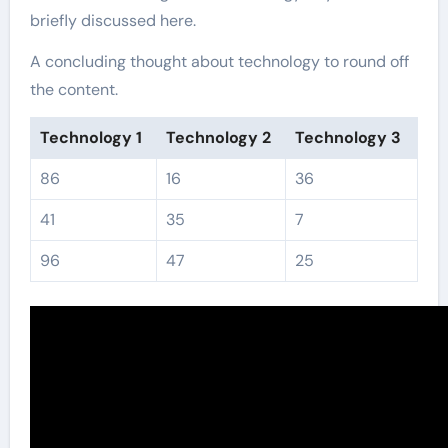
briefly discussed here.
A concluding thought about technology to round off
the content.
Technology 1
Technology 2
Technology 3
86
16
36
41
35
7
96
47
25