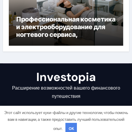
Профессиональная косметика
и электрооборудование для
ногтевого сервиса,
наращивания ресниц и
депиляции
Investopia
Расширение возможностей вашего финансового
путешествия
Этот сайт использует куки-файлы и другие технологии, чтобы помочь
вам в навигации, а также предоставить лучший пользовательский
опыт.
OK
Copyright © All rights reserved
|
Newsair
от
Themeansar
.