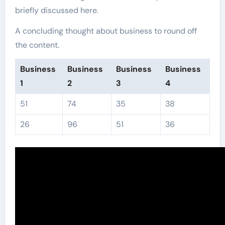
briefly discussed here.
A concluding thought about business to round off
the content.
Business
Business
Business
Business
1
2
3
4
51
74
35
38
26
96
51
36