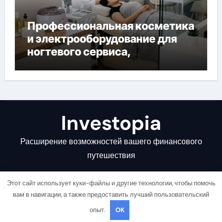
Профессиональная косметика
и электрооборудование для
ногтевого сервиса,
наращивания ресниц и
депиляции
Investopia
Расширение возможностей вашего финансового
путешествия
Этот сайт использует куки-файлы и другие технологии, чтобы помочь
вам в навигации, а также предоставить лучший пользовательский
опыт.
OK
Copyright © All rights reserved
|
Newsair
от
Themeansar
.