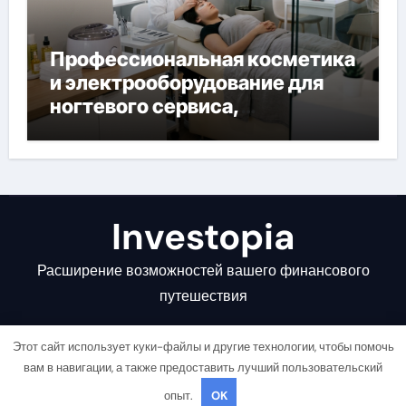
Профессиональная косметика
и электрооборудование для
ногтевого сервиса,
наращивания ресниц и
депиляции
Investopia
Расширение возможностей вашего финансового
путешествия
Этот сайт использует куки-файлы и другие технологии, чтобы помочь
вам в навигации, а также предоставить лучший пользовательский
опыт.
OK
Copyright © All rights reserved
|
Newsair
от
Themeansar
.