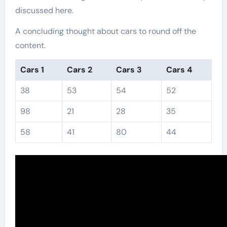
discussed here.
A concluding thought about cars to round off the
content.
Cars 1
Cars 2
Cars 3
Cars 4
38
53
54
52
98
21
28
35
58
41
80
44