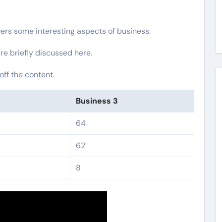
vers some interesting aspects of business.
re briefly discussed here.
ff the content.
Business 3
64
62
8