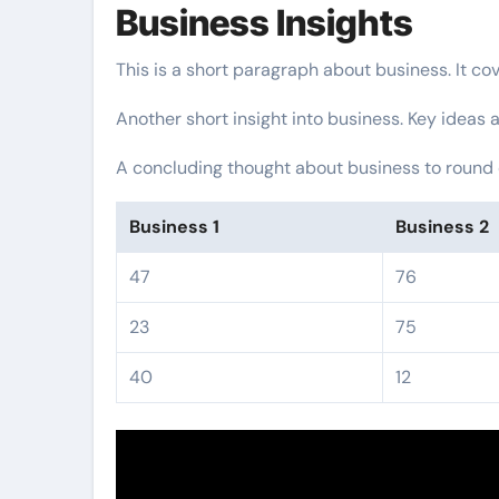
Business Insights
This is a short paragraph about business. It co
Another short insight into business. Key ideas a
A concluding thought about business to round o
Business 1
Business 2
47
76
23
75
40
12