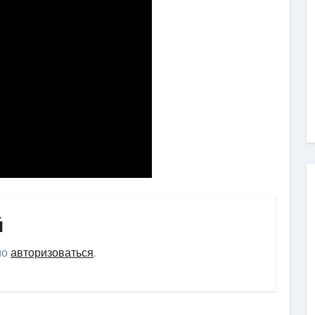
й
мо
авторизоваться
.