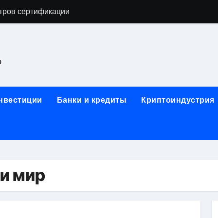
тров сертификации
астенных бра в виде факела с эффектом старины
ка и электрооборудование для ногтевого сервиса, наращи
о
для работы на объектах культурного наследия
ние базальтового теплоизоляционного шнура разных диаме
инвестиции
Банки и кредиты
Криптоиндустрия
 женской одежды: джемперы, брюки, куртки
сти для освоения актуальных профессий онлайн
арты для международных расчетов
ования данных назначение и виды
 и мир
работ от проектной документации до противопожарных мер