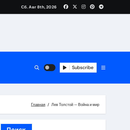
Сб. Авг 8th, 2026
вания ресниц и депиляции
тров
Subscribe
Главная
Лев Толстой — Война и мир
оприятий и обустройства мест отдыха
Поиск