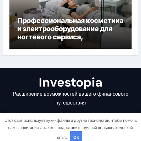
Профессиональная косметика
и электрооборудование для
ногтевого сервиса,
наращивания ресниц и
депиляции
Investopia
Расширение возможностей вашего финансового
путешествия
Этот сайт использует куки-файлы и другие технологии, чтобы помочь
вам в навигации, а также предоставить лучший пользовательский
опыт.
OK
Copyright © All rights reserved
|
Newsair
от
Themeansar
.