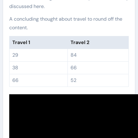
discussed here.
A concluding thought about travel to round off the
content.
Travel 1
Travel 2
29
84
38
66
66
52