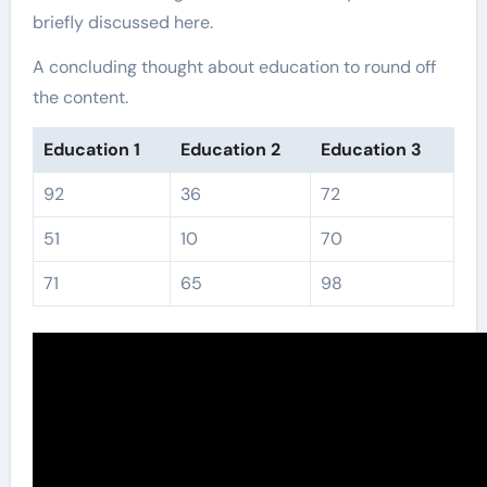
briefly discussed here.
A concluding thought about education to round off
the content.
Education 1
Education 2
Education 3
92
36
72
51
10
70
71
65
98