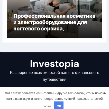
Профессиональная косметика
и электрооборудование для
ногтевого сервиса,
наращивания ресниц и
депиляции
Investopia
Расширение возможностей вашего финансового
путешествия
Этот сайт использует куки-файлы и другие технологии, чтобы помочь
вам в навигации, а также предоставить лучший пользовательский
опыт.
OK
Copyright © All rights reserved
|
Newsair
от
Themeansar
.