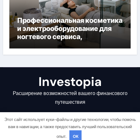
Профессиональная косметика
и электрооборудование для
ногтевого сервиса,
наращивания ресниц и
депиляции
Investopia
Расширение возможностей вашего финансового
путешествия
Этот сайт использует куки-файлы и другие технологии, чтобы помочь
вам в навигации, а также предоставить лучший пользовательский
опыт.
OK
Copyright © All rights reserved
|
Newsair
от
Themeansar
.