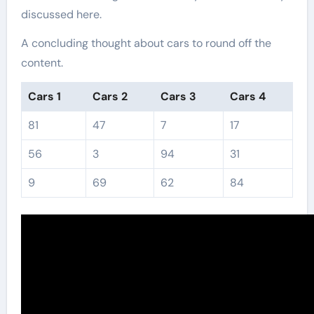
discussed here.
A concluding thought about cars to round off the
content.
Cars 1
Cars 2
Cars 3
Cars 4
81
47
7
17
56
3
94
31
9
69
62
84