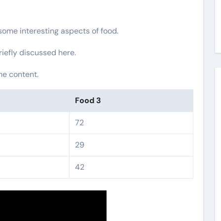
 some interesting aspects of food.
riefly discussed here.
he content.
Food 3
72
29
42