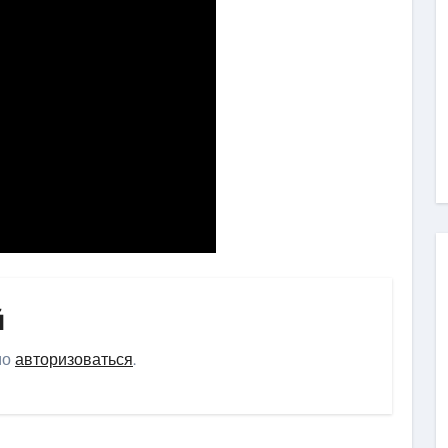
й
мо
авторизоваться
.