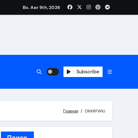
Вс. Авг 9th, 2026
вания ресниц и депиляции
тров
Subscribe
Главная
ONXRFWIU
оприятий и обустройства мест отдыха
Поиск