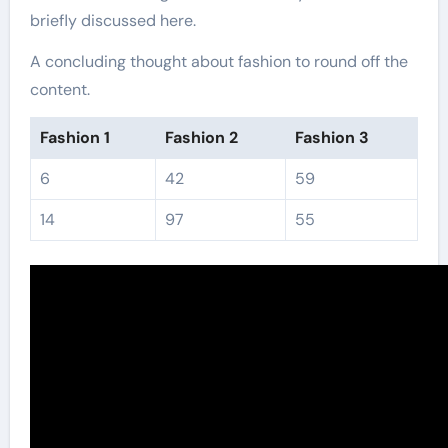
briefly discussed here.
A concluding thought about fashion to round off the
content.
Fashion 1
Fashion 2
Fashion 3
6
42
59
14
97
55