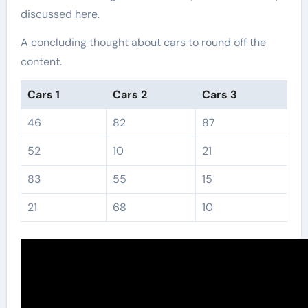
discussed here.
A concluding thought about cars to round off the
content.
Cars 1
Cars 2
Cars 3
46
82
87
52
10
21
83
55
15
21
68
10