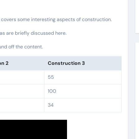
t covers some interesting aspects of construction.
as are briefly discussed here.
nd off the content.
on 2
Construction 3
55
100
34