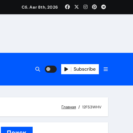
Сб. Авг 8th, 2026
вания ресниц и депиляции
тров
Subscribe
оприятий и обустройства мест отдыха
Главная
12FS3WHV
Поиск