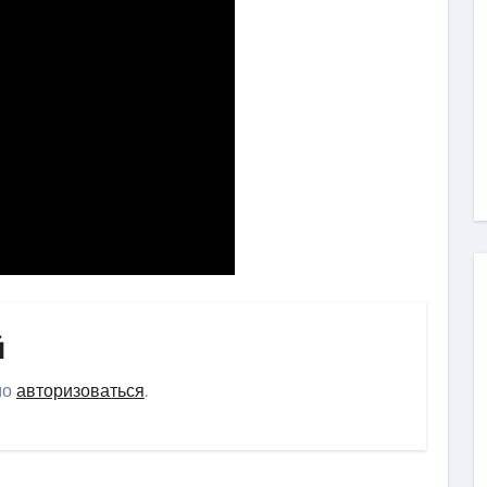
й
мо
авторизоваться
.