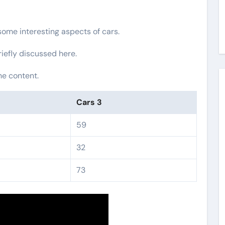
 some interesting aspects of cars.
riefly discussed here.
he content.
Cars 3
59
32
73