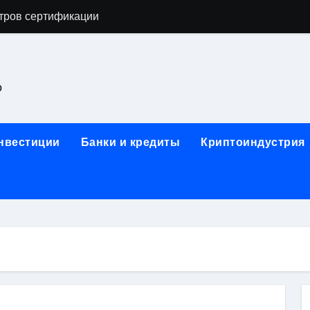
астенных бра в виде факела с эффектом старины
ка и электрооборудование для ногтевого сервиса, наращи
для работы на объектах культурного наследия
о
ние базальтового теплоизоляционного шнура разных диаме
 женской одежды: джемперы, брюки, куртки
инвестиции
Банки и кредиты
Криптоиндустрия
сти для освоения актуальных профессий онлайн
арты для международных расчетов
ования данных назначение и виды
работ от проектной документации до противопожарных мер