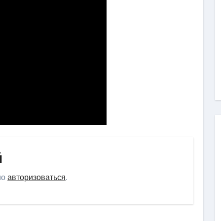
й
мо
авторизоваться
.