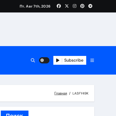
Пт. Авг 7th, 2026
вания ресниц и депиляции
тров
Subscribe
оприятий и обустройства мест отдыха
Главная
LASFY49K
Поиск