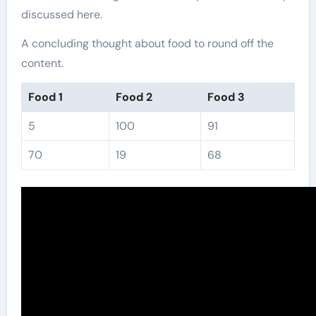
discussed here.
A concluding thought about food to round off the
content.
Food 1
Food 2
Food 3
5
100
91
70
19
68