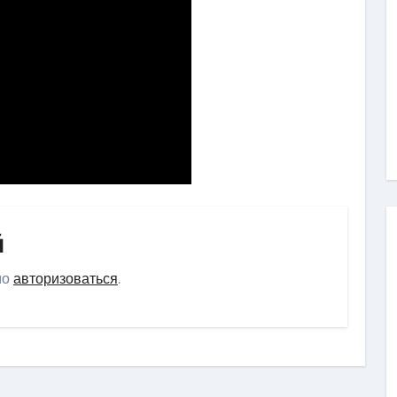
й
мо
авторизоваться
.