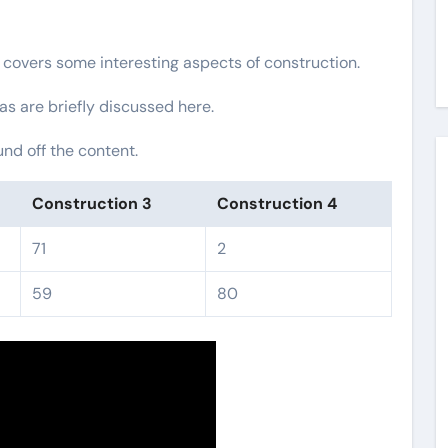
t covers some interesting aspects of construction.
as are briefly discussed here.
nd off the content.
Construction 3
Construction 4
71
2
59
80