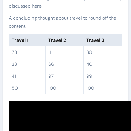
discussed here.
A concluding thought about travel to round off the
content.
Travel 1
Travel 2
Travel 3
78
11
30
23
66
40
41
97
99
50
100
100