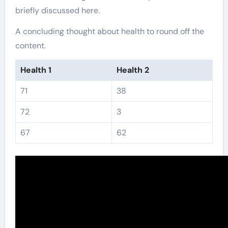
briefly discussed here.
A concluding thought about health to round off the
content.
Health 1
Health 2
71
38
72
3
67
62