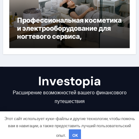
Профессиональная косметика
и электрооборудование для
ногтевого сервиса,
наращивания ресниц и
депиляции
Investopia
Расширение возможностей вашего финансового
путешествия
Этот сайт использует куки-файлы и другие технологии, чтобы помочь
вам в навигации, а также предоставить лучший пользовательский
опыт.
OK
Copyright © All rights reserved
|
Newsair
от
Themeansar
.