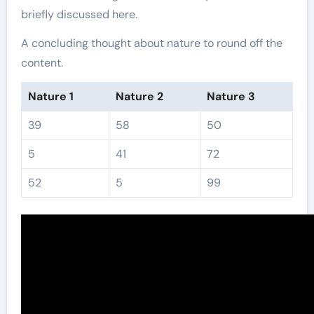
briefly discussed here.
A concluding thought about nature to round off the
content.
Nature 1
Nature 2
Nature 3
39
58
50
5
41
72
52
5
99