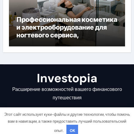
Профессиональная косметика
и электрооборудование для
ногтевого сервиса,
наращивания ресниц и
депиляции
Investopia
Расширение возможностей вашего финансового
путешествия
Этот сайт использует куки-файлы и другие технологии, чтобы помочь
вам в навигации, а также предоставить лучший пользовательский
опыт.
OK
Copyright © All rights reserved
|
Newsair
от
Themeansar
.