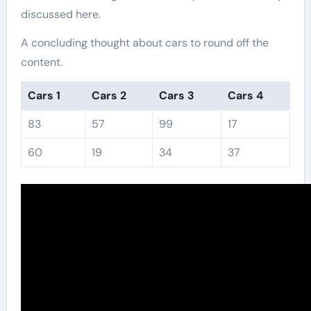
discussed here.
A concluding thought about cars to round off the
content.
Cars 1
Cars 2
Cars 3
Cars 4
83
57
99
17
60
19
34
37