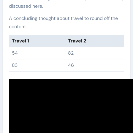
discussed here.
A concluding thought about travel to round off the
content.
Travel 1
Travel 2
54
82
83
46