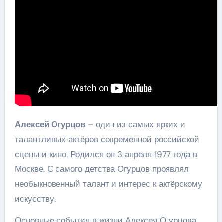
Алексей Огурцов
– один из самых ярких и
талантливых актёров современной российской
сцены и кино. Родился он 3 апреля 1977 года в
Москве. С самого детства Огурцов проявлял
необыкновенный талант и интерес к актёрскому
искусству.
Основные события в жизни Алексея Огурцова