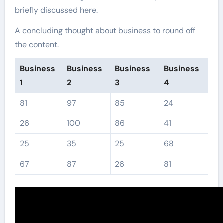
briefly discussed here.
A concluding thought about business to round off
the content.
Business
Business
Business
Business
1
2
3
4
81
97
85
24
26
100
86
41
25
35
25
68
67
87
26
81