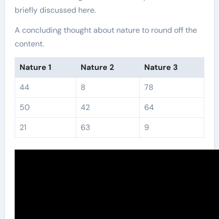
briefly discussed here.
A concluding thought about nature to round off the
content.
Nature 1
Nature 2
Nature 3
44
8
78
50
42
64
21
63
9