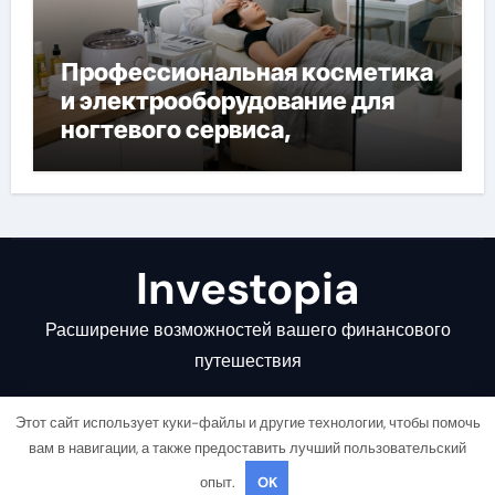
Профессиональная косметика
и электрооборудование для
ногтевого сервиса,
наращивания ресниц и
депиляции
Investopia
Расширение возможностей вашего финансового
путешествия
Этот сайт использует куки-файлы и другие технологии, чтобы помочь
вам в навигации, а также предоставить лучший пользовательский
опыт.
OK
Copyright © All rights reserved
|
Newsair
от
Themeansar
.