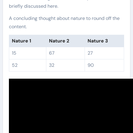
briefly discussed here.
A concluding thought about nature to round off the
content.
Nature 1
Nature 2
Nature 3
15
67
27
52
32
90