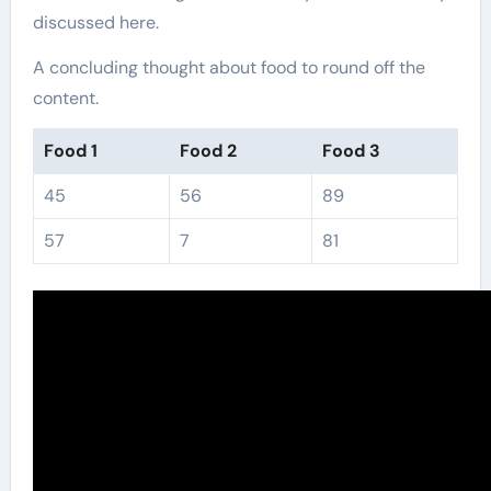
discussed here.
A concluding thought about food to round off the
content.
Food 1
Food 2
Food 3
45
56
89
57
7
81