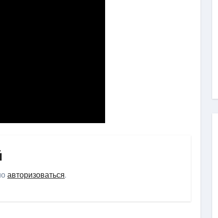
й
мо
авторизоваться
.