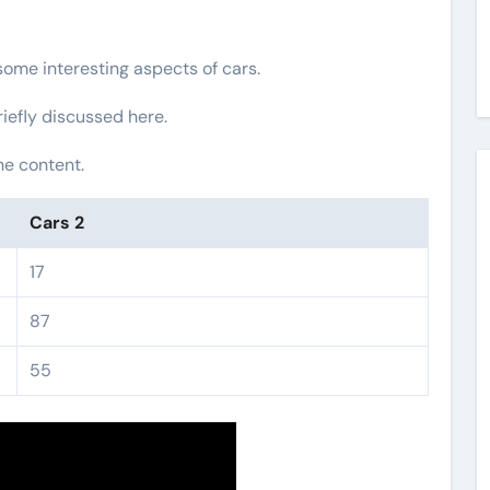
 some interesting aspects of cars.
riefly discussed here.
he content.
Cars 2
17
87
55