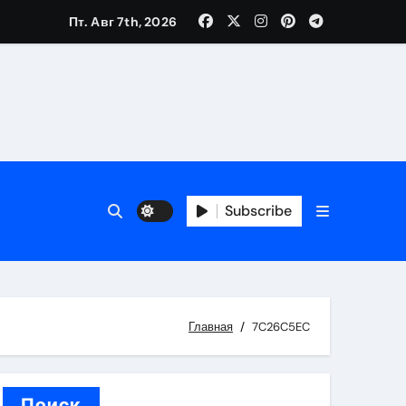
Пт. Авг 7th, 2026
вания ресниц и депиляции
тров
Subscribe
оприятий и обустройства мест отдыха
Главная
7C26C5EC
Поиск