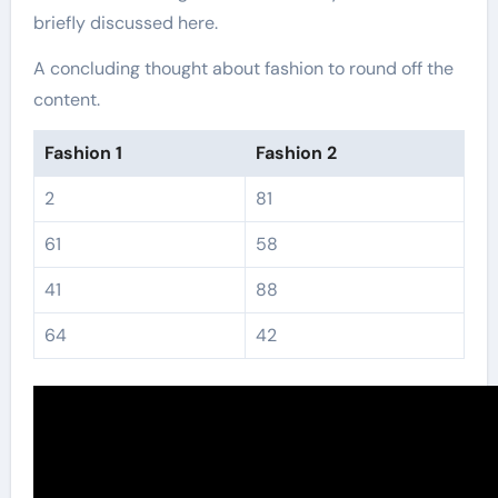
briefly discussed here.
A concluding thought about fashion to round off the
content.
Fashion 1
Fashion 2
2
81
61
58
41
88
64
42