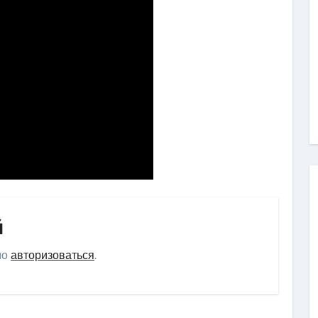
й
мо
авторизоваться
.