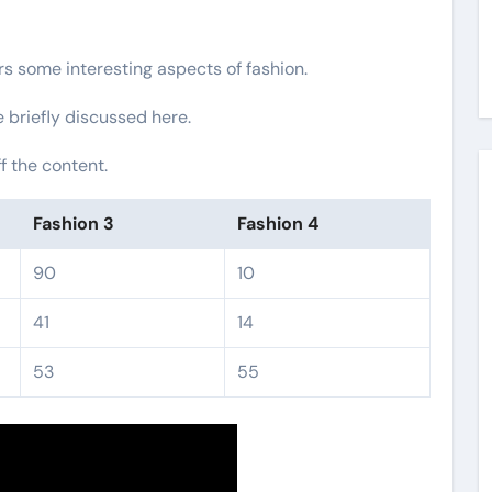
ers some interesting aspects of fashion.
e briefly discussed here.
f the content.
Fashion 3
Fashion 4
90
10
41
14
53
55