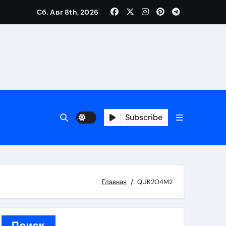
Сб. Авг 8th, 2026
вания ресниц и депиляции
тров
Subscribe
оприятий и обустройства мест отдыха
Главная
QUK2O4M2
Поиск