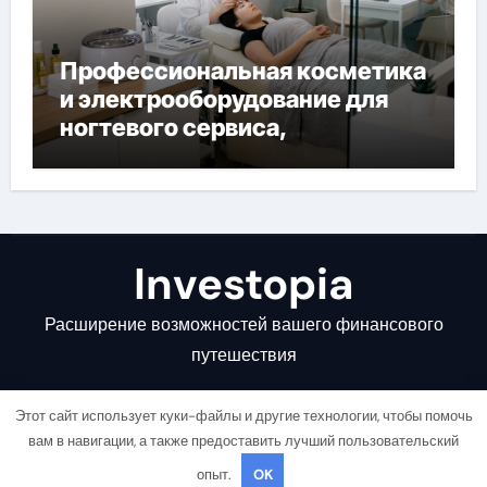
Профессиональная косметика
и электрооборудование для
ногтевого сервиса,
наращивания ресниц и
депиляции
Investopia
Расширение возможностей вашего финансового
путешествия
Этот сайт использует куки-файлы и другие технологии, чтобы помочь
вам в навигации, а также предоставить лучший пользовательский
опыт.
OK
Copyright © All rights reserved
|
Newsair
от
Themeansar
.