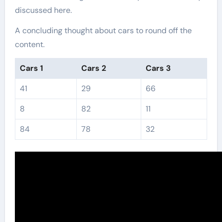
discussed here.
A concluding thought about cars to round off the
content.
Cars 1
Cars 2
Cars 3
41
29
66
8
82
11
84
78
32