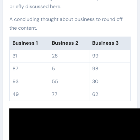
briefly discussed here.
A concluding thought about business to round off
the content.
Business 1
Business 2
Business 3
31
28
99
87
5
98
93
55
30
49
77
62