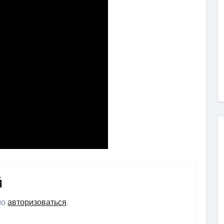
й
мо
авторизоваться
.