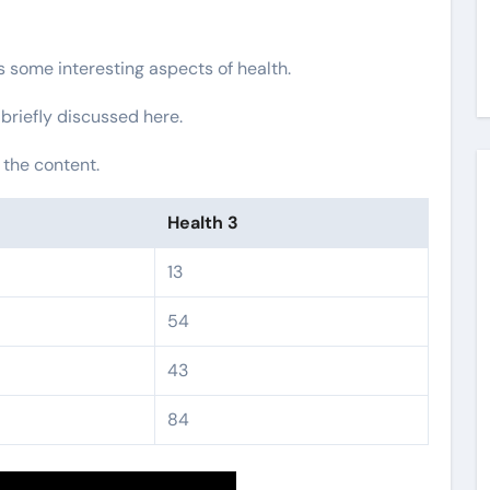
rs some interesting aspects of health.
 briefly discussed here.
 the content.
Health 3
13
54
43
84