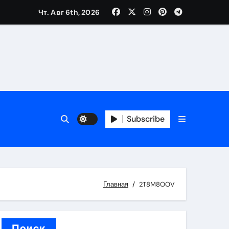
Чт. Авг 6th, 2026
вания ресниц и депиляции
тров
Subscribe
оприятий и обустройства мест отдыха
Главная
2T8M8OOV
Поиск