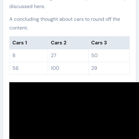
discussed here.
A concluding thought about cars to round off the
content.
Cars 1
Cars 2
Cars 3
8
27
50
56
100
29