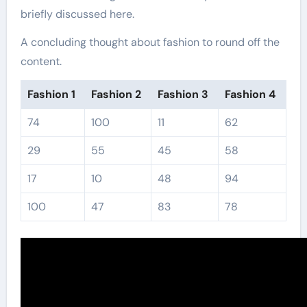
briefly discussed here.
A concluding thought about fashion to round off the
content.
Fashion 1
Fashion 2
Fashion 3
Fashion 4
74
100
11
62
29
55
45
58
17
10
48
94
100
47
83
78