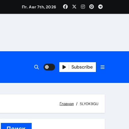
Пт. Авг 7th, 2026
вания ресниц и депиляции
тров
Subscribe
Главная
5LY0K9GU
оприятий и обустройства мест отдыха
Поиск