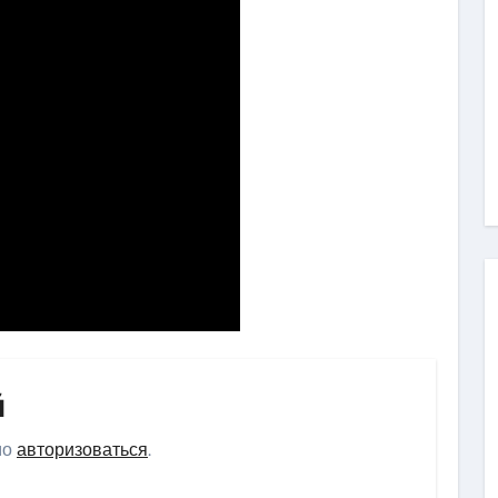
й
мо
авторизоваться
.