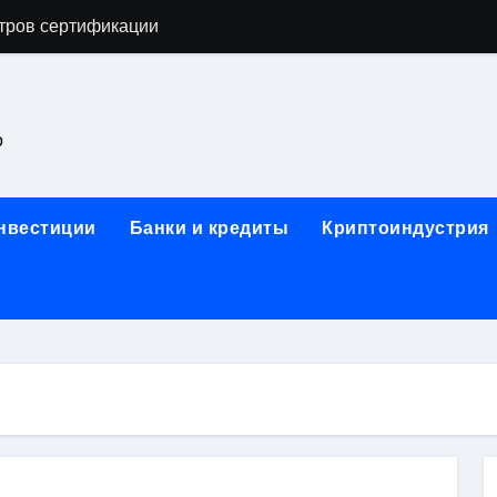
тров сертификации
астенных бра в виде факела с эффектом старины
ка и электрооборудование для ногтевого сервиса, наращи
о
для работы на объектах культурного наследия
ние базальтового теплоизоляционного шнура разных диаме
инвестиции
Банки и кредиты
Криптоиндустрия
 женской одежды: джемперы, брюки, куртки
сти для освоения актуальных профессий онлайн
арты для международных расчетов
ования данных назначение и виды
работ от проектной документации до противопожарных мер