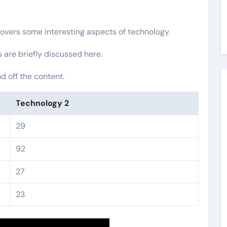
covers some interesting aspects of technology.
s are briefly discussed here.
 off the content.
Technology 2
29
92
27
23