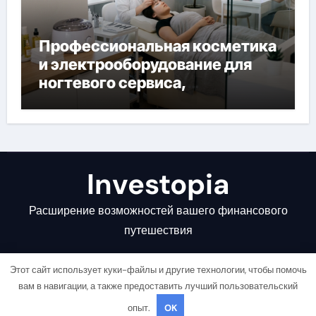
Профессиональная косметика
и электрооборудование для
ногтевого сервиса,
наращивания ресниц и
депиляции
Investopia
Расширение возможностей вашего финансового
путешествия
Этот сайт использует куки-файлы и другие технологии, чтобы помочь
вам в навигации, а также предоставить лучший пользовательский
опыт.
OK
Copyright © All rights reserved
|
Newsair
от
Themeansar
.