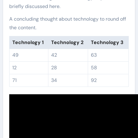
briefly discussed here.
A concluding thought about technology to round off
the content.
Technology 1
Technology 2
Technology 3
49
42
63
12
28
58
71
34
92