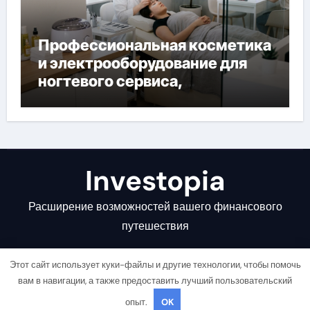
Профессиональная косметика
и электрооборудование для
ногтевого сервиса,
наращивания ресниц и
депиляции
Investopia
Расширение возможностей вашего финансового
путешествия
Этот сайт использует куки-файлы и другие технологии, чтобы помочь
вам в навигации, а также предоставить лучший пользовательский
опыт.
OK
Copyright © All rights reserved
|
Newsair
от
Themeansar
.