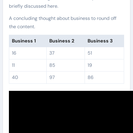
briefly discussed here.
A concluding thought about business to round off
the content.
Business 1
Business 2
Business 3
16
37
51
11
85
19
40
97
86