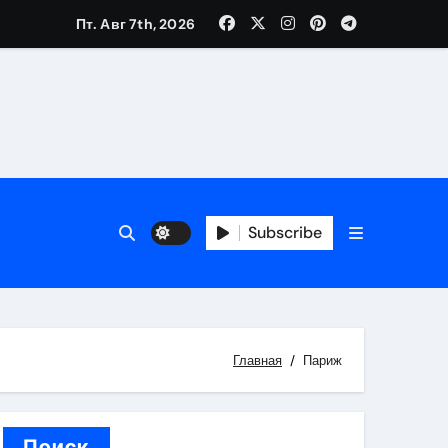
Пт. Авг 7th, 2026
вания ресниц и депиляции
тров
Subscribe
Главная
Париж
оприятий и обустройства мест отдыха
Поиск