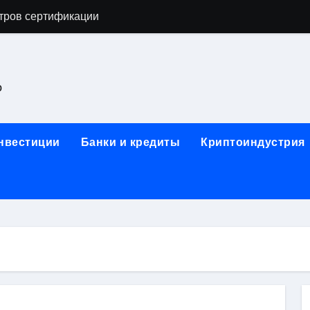
тров сертификации
астенных бра в виде факела с эффектом старины
ка и электрооборудование для ногтевого сервиса, наращи
о
для работы на объектах культурного наследия
ние базальтового теплоизоляционного шнура разных диаме
инвестиции
Банки и кредиты
Криптоиндустрия
 женской одежды: джемперы, брюки, куртки
сти для освоения актуальных профессий онлайн
арты для международных расчетов
ования данных назначение и виды
работ от проектной документации до противопожарных мер