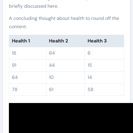
briefly discussed here.
A concluding thought about health to round off the
content.
Health 1
Health 2
Health 3
16
64
6
91
44
15
64
10
14
78
61
58