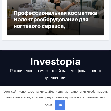
Профессиональная косметика
и электрооборудование для
ногтевого сервиса,
наращивания ресниц и
депиляции
Investopia
Расширение возможностей вашего финансового
путешествия
Этот сайт использует куки-файлы и другие технологии, чтобы помочь
вам в навигации, а также предоставить лучший пользовательский
опыт.
OK
Copyright © All rights reserved
|
Newsair
от
Themeansar
.