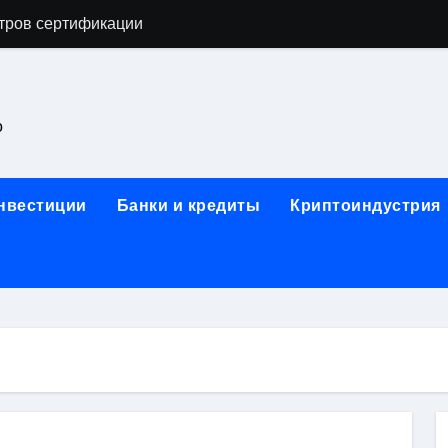
тров сертификации
астенных бра в виде факела с эффектом старины
ка и электрооборудование для ногтевого сервиса, наращи
о
для работы на объектах культурного наследия
ние базальтового теплоизоляционного шнура разных диаме
инвестиции
Банки и кредиты
Криптоиндустрия
 женской одежды: джемперы, брюки, куртки
сти для освоения актуальных профессий онлайн
арты для международных расчетов
ования данных назначение и виды
работ от проектной документации до противопожарных мер