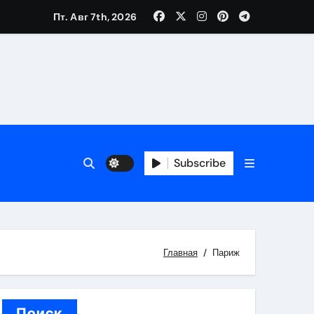
Пт. Авг 7th, 2026
вания ресниц и депиляции
тров
Subscribe
Главная
Париж
оприятий и обустройства мест отдыха
Поиск