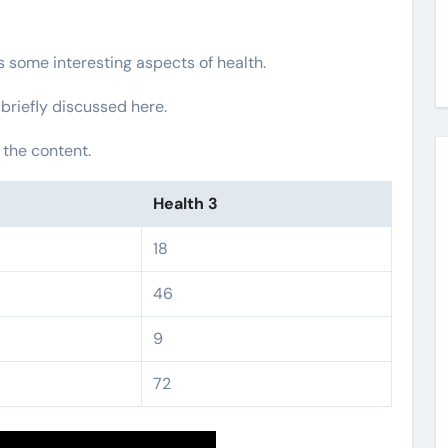
rs some interesting aspects of health.
 briefly discussed here.
 the content.
Health 3
18
46
9
72