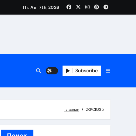
Пт. Авг 7th, 2026
вания ресниц и депиляции
тров
Subscribe
оприятий и обустройства мест отдыха
Главная
2KKCIQS5
Поиск