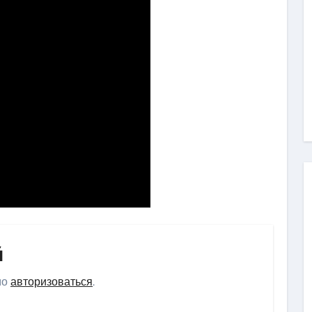
й
мо
авторизоваться
.