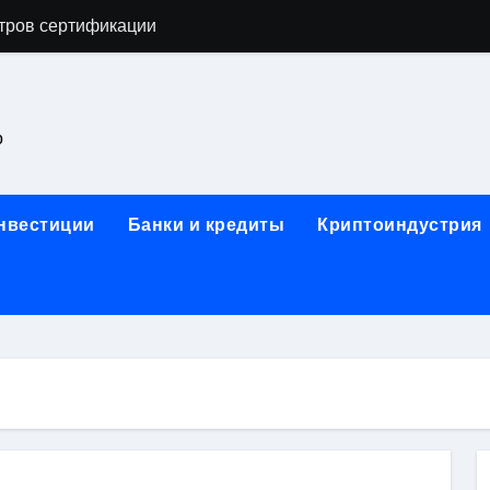
астенных бра в виде факела с эффектом старины
ка и электрооборудование для ногтевого сервиса, наращи
для работы на объектах культурного наследия
о
ние базальтового теплоизоляционного шнура разных диаме
 женской одежды: джемперы, брюки, куртки
инвестиции
Банки и кредиты
Криптоиндустрия
сти для освоения актуальных профессий онлайн
арты для международных расчетов
ования данных назначение и виды
работ от проектной документации до противопожарных мер