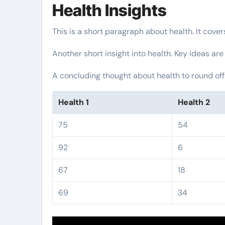
Health Insights
This is a short paragraph about health. It cove
Another short insight into health. Key ideas are
A concluding thought about health to round off
Health 1
Health 2
75
54
92
6
67
18
69
34