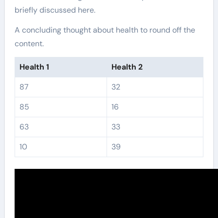
briefly discussed here.
A concluding thought about health to round off the
content.
Health 1
Health 2
87
32
85
16
63
33
10
39