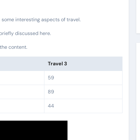
s some interesting aspects of travel.
 briefly discussed here.
the content.
Travel 3
59
89
44