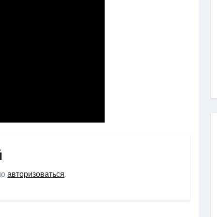
й
мо
авторизоваться
.