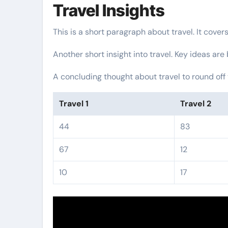
Travel Insights
This is a short paragraph about travel. It cover
Another short insight into travel. Key ideas are
A concluding thought about travel to round off 
Travel 1
Travel 2
44
83
67
12
10
17