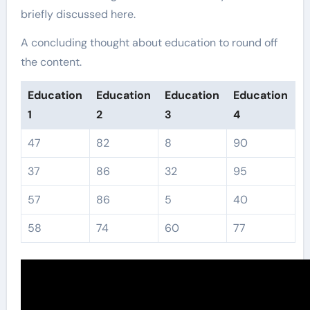
briefly discussed here.
A concluding thought about education to round off
the content.
Education
Education
Education
Education
1
2
3
4
47
82
8
90
37
86
32
95
57
86
5
40
58
74
60
77